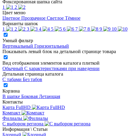
Фиксированная шапка сайта
1
2
Цвет меню
Цветное
Прозрачное
Светлое
Тёмное
Варианты шапок
1
2
3
4
5
6
7
8
9
10
Умный фильтр
Вертикальный
Горизонтальный
Показывать левый блок на детальной странице товара
Вид отображения элементов каталога плиткой
Обычный
С характеристиками при наведении
Детальная страница каталога
С табами
Без табов
Корзина
В шапке
Боковая
Летающая
Контакты
Карта FullHD
Компакт
Филиалы
С выбором региона
Информация \ Статьи
Блочный