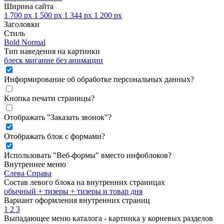
Ширина сайта
1 700 px
1 500 px
1 344 px
1 200 px
Заголовки
Стиль
Bold
Normal
Тип наведения на картинки
блеск
мигание
без анимации
Информирование об обработке персональных данных
?
Кнопка печати страницы
?
Отображать "Заказать звонок"
?
Отображать блок с формами
?
Использовать "Веб-формы" вместо инфоблоков
?
Внутреннее меню
Слева
Справа
Состав левого блока на внутренних страницах
обычный
+ тизеры
+ тизеры и товар дня
Вариант оформления внутренних страниц
1
2
3
Выпадающее меню каталога - картинка у корневых разделов