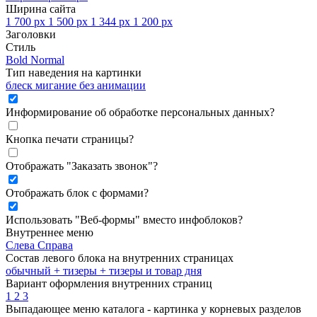
Ширина сайта
1 700 px
1 500 px
1 344 px
1 200 px
Заголовки
Стиль
Bold
Normal
Тип наведения на картинки
блеск
мигание
без анимации
Информирование об обработке персональных данных
?
Кнопка печати страницы
?
Отображать "Заказать звонок"
?
Отображать блок с формами
?
Использовать "Веб-формы" вместо инфоблоков
?
Внутреннее меню
Слева
Справа
Состав левого блока на внутренних страницах
обычный
+ тизеры
+ тизеры и товар дня
Вариант оформления внутренних страниц
1
2
3
Выпадающее меню каталога - картинка у корневых разделов