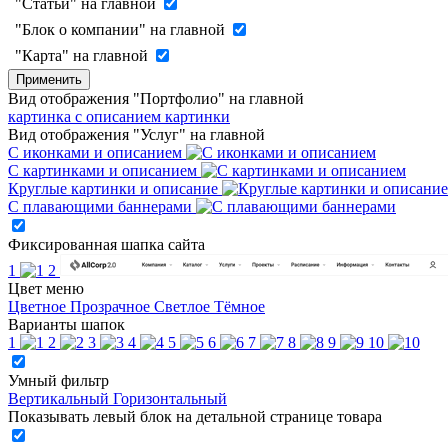
"Статьи" на главной
"Блок о компании" на главной
"Карта" на главной
Применить
Вид отображения "Портфолио" на главной
картинка с описанием
картинки
Вид отображения "Услуг" на главной
С иконками и описанием
С картинками и описанием
Круглые картинки и описание
С плавающими баннерами
Фиксированная шапка сайта
1
2
Цвет меню
Цветное
Прозрачное
Светлое
Тёмное
Варианты шапок
1
2
3
4
5
6
7
8
9
10
Умный фильтр
Вертикальный
Горизонтальный
Показывать левый блок на детальной странице товара