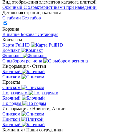
Вид отображения элементов каталога плиткой
Обычный
С характеристиками при наведении
Детальная страница каталога
С табами
Без табов
Корзина
В шапке
Боковая
Летающая
Контакты
Карта FullHD
Компакт
Филиалы
С выбором региона
Информация \ Статьи
Блочный
Списком
Проекты
Списком
По разделам
Блочный
По годам
Информация \ Новости, Акции
Списком
Плиткой
Блочный
Компания \ Наши сотрудники