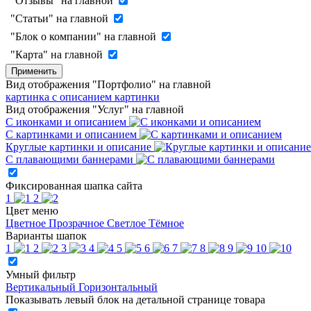
"Отзывы" на главной
"Статьи" на главной
"Блок о компании" на главной
"Карта" на главной
Применить
Вид отображения "Портфолио" на главной
картинка с описанием
картинки
Вид отображения "Услуг" на главной
С иконками и описанием
С картинками и описанием
Круглые картинки и описание
С плавающими баннерами
Фиксированная шапка сайта
1
2
Цвет меню
Цветное
Прозрачное
Светлое
Тёмное
Варианты шапок
1
2
3
4
5
6
7
8
9
10
Умный фильтр
Вертикальный
Горизонтальный
Показывать левый блок на детальной странице товара