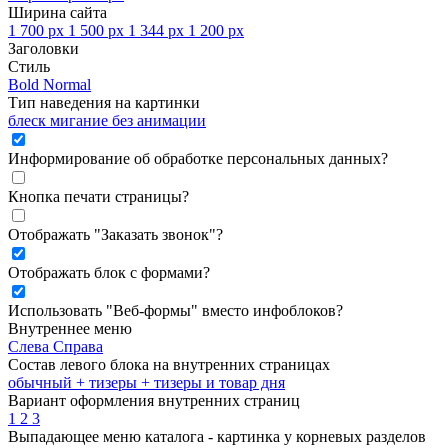
Ширина сайта
1 700 px
1 500 px
1 344 px
1 200 px
Заголовки
Стиль
Bold
Normal
Тип наведения на картинки
блеск
мигание
без анимации
Информирование об обработке персональных данных
?
Кнопка печати страницы
?
Отображать "Заказать звонок"
?
Отображать блок с формами
?
Использовать "Веб-формы" вместо инфоблоков
?
Внутреннее меню
Слева
Справа
Состав левого блока на внутренних страницах
обычный
+ тизеры
+ тизеры и товар дня
Вариант оформления внутренних страниц
1
2
3
Выпадающее меню каталога - картинка у корневых разделов