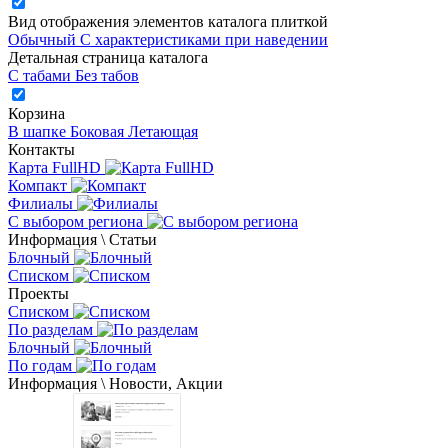
Вид отображения элементов каталога плиткой
Обычный
С характеристиками при наведении
Детальная страница каталога
С табами
Без табов
Корзина
В шапке
Боковая
Летающая
Контакты
Карта FullHD
Компакт
Филиалы
С выбором региона
Информация \ Статьи
Блочный
Списком
Проекты
Списком
По разделам
Блочный
По годам
Информация \ Новости, Акции