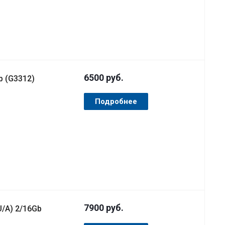
6500
руб.
b (G3312)
Подробнее
7900
руб.
/A) 2/16Gb