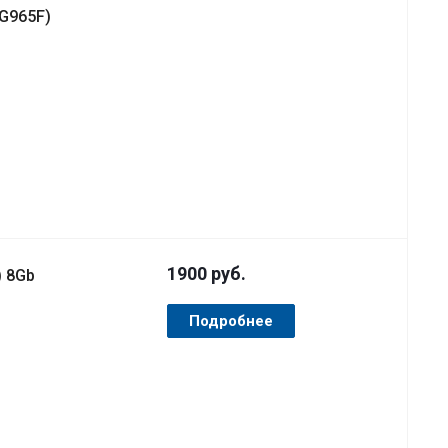
G965F)
1900
руб.
) 8Gb
Подробнее